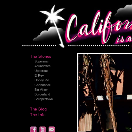
The Stories
Superman
Aquadettes
Uppercut
El Rey
Honey Pie
Cannonball
Big Vinny
Borderland
Scrapertown
The Blog
The Info