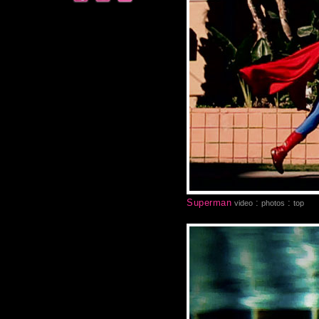
Superman
:
:
video
photos
top