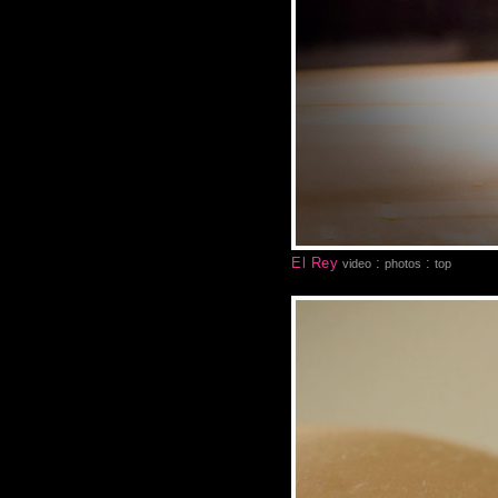
El Rey
:
:
video
photos
top