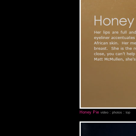
Honey Pie
:
:
video
photos
top